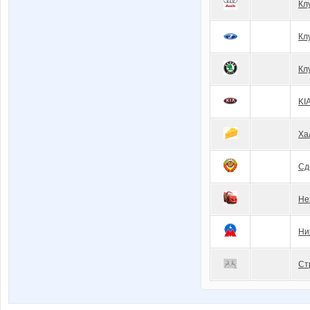
Кл
Кл
Кл
KI
Ха
Сд
Не
Ни
Ст