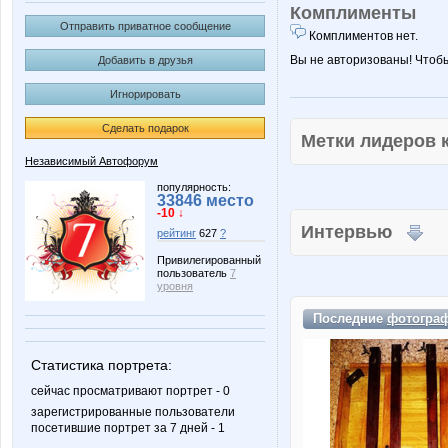
Комплименты
Отправить приватное сообщение
Комплиментов нет.
Вы не авторизованы! Чтоб
Добавить в друзья
Игнорировать
Сделать подарок
Метки лидеров
Независимый Автофорум
популярность:
33846 место
-10 ↓
Интервью
рейтинг
627
?
Привилегированный
пользователь
7
уровня
Последние
фотогра
Статистика портрета:
сейчас просматривают портрет - 0
зарегистрированные пользователи
посетившие портрет за 7 дней - 1